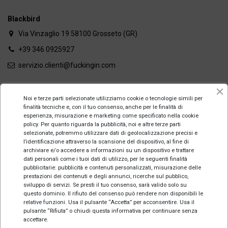
Blackbird
Via Vinzaglio 19 58100 Grosseto (GR)
+39 346 0925927
servizio.clienti@fuckingin.com
Noi e terze parti selezionate utilizziamo cookie o tecnologie simili per
Follow us
finalità tecniche e, con il tuo consenso, anche per le finalità di
esperienza, misurazione e marketing come specificato nella cookie
policy. Per quanto riguarda la pubblicità, noi e altre terze parti
selezionate, potremmo utilizzare dati di geolocalizzazione precisi e
l’identificazione attraverso la scansione del dispositivo, al fine di
archiviare e/o accedere a informazioni su un dispositivo e trattare
dati personali come i tuoi dati di utilizzo, per le seguenti finalità
pubblicitarie: pubblicità e contenuti personalizzati, misurazione delle
prestazioni dei contenuti e degli annunci, ricerche sul pubblico,
sviluppo di servizi. Se presti il tuo consenso, sarà valido solo su
questo dominio. Il rifiuto del consenso può rendere non disponibili le
© 2023 -
2026 Blackbird Srl a socio unico - Via Vinzaglio 19 - 58100 Grosseto
relative funzioni. Usa il pulsante “Accetta” per acconsentire. Usa il
- Italia
pulsante “Rifiuta” o chiudi questa informativa per continuare senza
accettare.
P.IVA IT01730910534 - REA GR-226143