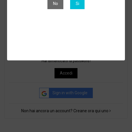
No
Si
E-mail
Password
Hai dimenticato la password?
Accedi
Sign in with Google
Non hai ancora un account? Creane ora qui uno