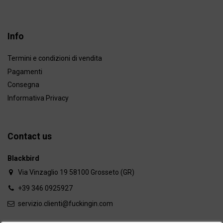
Info
Termini e condizioni di vendita
Pagamenti
Consegna
Informativa Privacy
Contact us
Blackbird
Via Vinzaglio 19 58100 Grosseto (GR)
+39 346 0925927
servizio.clienti@fuckingin.com