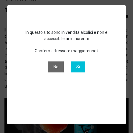
Tempo di preparazione: 6 min
Difficoltà ricetta: Media
Il Burning Negroni Sour è una variante intrigante e innovativa del
In questo sito sono in vendita alcolici e non è
classico Negroni, caratterizzata da una combinazione di sapori
accessibile ai minorenni
affumicati e aciduli, che lo rendono un cocktail complesso ed
elegante. La sua particolarità sta nell'aggiunta di note affumicate
Confermi di essere maggiorenne?
e speziate, che possono derivare da ingredienti come un gin
affumicato, un bitter particolarmente aromatico o una spruzzata
No
Si
di mezcal. Il tutto viene bilanciato dalla presenza del succo di
limone o lime, che dona una piacevole acidità, e dalla consistenza
vellutata dell'albume d'uovo (o un sostituto vegano), che regala
una texture soffice e avvolgente.