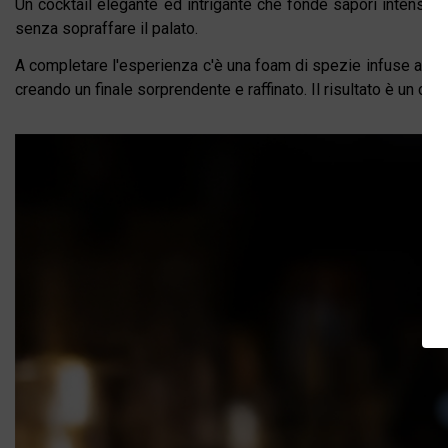
Un cocktail elegante ed intrigante che fonde sapori intensi e
senza sopraffare il palato.
A completare l'esperienza c'è una foam di spezie infuse al vi
creando un finale sorprendente e raffinato. Il risultato è un cock