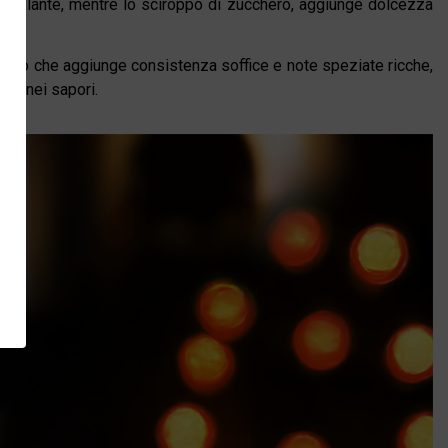
à brillante, mentre lo sciroppo di zucchero, aggiunge dolcezza
atico che aggiunge consistenza soffice e note speziate ricche,
onia nei sapori.