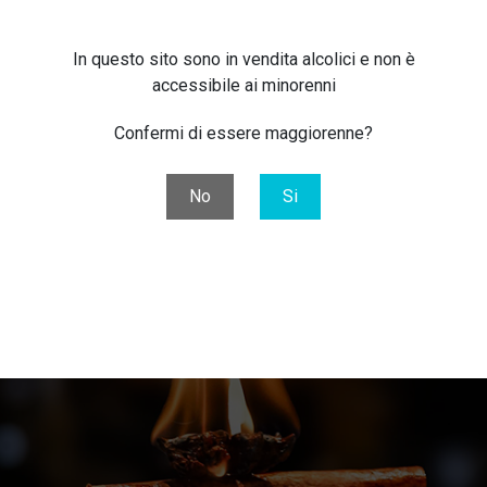
 contrastanti. Il succo di limone fresco dona un tocco di acidit
In questo sito sono in vendita alcolici e non è
no rosso di La Faretra Passo Indietro: un elemento unico e arom
accessibile ai minorenni
tail sofisticato, perfetto per chi cerca un mix di originalità e arm
Confermi di essere maggiorenne?
No
Si